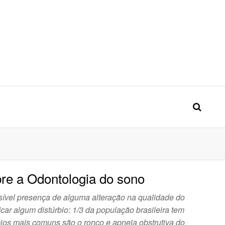
nental, Jaguaré, Villa Yara, Jaguaribe
re a Odontologia do sono
ssível presença de alguma alteração na qualidade do
icar algum distúrbio: 1/3 da população brasileira tem
rbios mais comuns são o ronco e apneia obstrutiva do