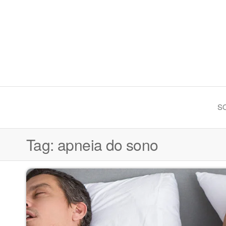
Skip
to
the
content
LL Odontologia Especializa
S
Tag:
apneia do sono