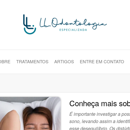
da
Dentistas em Osasco, Parque Conti
OBRE
TRATAMENTOS
ARTIGOS
ENTRE EM CONTATO
Conheça mais sob
É importante investigar a po
sono, levando assim a identif
esse desequilíbrio. Os distú