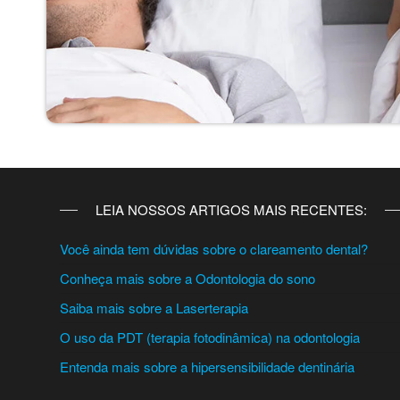
LEIA NOSSOS ARTIGOS MAIS RECENTES:
Você ainda tem dúvidas sobre o clareamento dental?
Conheça mais sobre a Odontologia do sono
Saiba mais sobre a Laserterapia
O uso da PDT (terapia fotodinâmica) na odontologia
Entenda mais sobre a hipersensibilidade dentinária